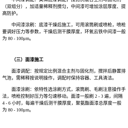
（双组分），加适量稀释剂搅匀，中间漆可增加涂层厚度、提
高防护。
中间漆涂刷：底漆干燥后施工，可用滚筒刷或喷枪，喷枪
要调好压力等参数，干燥后测干膜厚度，环氧云铁中间漆一般
为
80 - 100
μ
m
。
（三）面漆施工
面漆调配：按规定比例混合主剂与固化剂，搅拌后静置排
气泡，需稀释按说明操作，调配时保持容器、工具清洁。
面漆涂刷：依特性选涂刷方式，滚筒刷、毛刷注意操作手
法，喷枪控制好压力等匀速移动。面漆一般刷
2 - 3
遍，间隔
4 - 6
小时，每遍干燥后测干膜厚度，聚氨酯面漆总厚度一般
为
80 - 100
μ
m
。