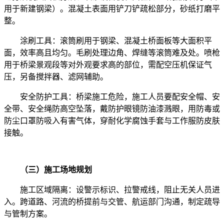
用于新建钢梁）。混凝土表面用铲刀铲疏松部分，砂纸打磨平
整。
涂刷工具：滚筒刷用于钢梁、混凝土桥面板等大面积平
面，效率高且均匀。毛刷处理边角、焊缝等滚筒难及处。喷枪
用于桥梁景观段等对外观要求高的部位，需配空压机保证气
压，另备搅拌器、滤网辅助。
安全防护工具：桥梁施工危险，施工人员要配安全帽、安
全带、安全绳防高空坠落，戴防护眼镜防油漆溅眼，用防毒或
防尘口罩防吸入有害气体，穿耐化学腐蚀手套与工作服防皮肤
接触。
（三）施工场地规划
施工区域隔离：设警示标识、拉警戒线，阻止无关人员进
入。跨道路、河流的桥提前与交管、航运部门沟通，制定疏导
与管制方案。