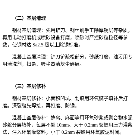
（二）基层清理
钢材基层清理：先用铲刀、钢丝刷手工除厚锈层等杂质，
再用电动打磨机或喷砂设备打磨，喷砂时严控砂粒粒径等参
数，使钢材达
Sa2.5
级以上除锈标准。
混凝土基层清理：铲刀铲疏松部分，砂纸打磨，油污用专
用清洗剂，扫帚、吸尘器清灰尘碎屑。
（三）基层修补
钢材基层修补：小面积凹坑、划痕用环氧腻子填补后打
磨。深裂缝先焊接，再打磨、防锈。
混凝土基层修补：蜂窝、麻面等用环氧砂浆或聚合物水泥
砂浆分层填补，每层不超
10mm
。大于
0.2mm
裂缝用压力灌浆
法，注入环氧灌浆料；小于
0.2mm
裂缝用环氧胶泥封闭。