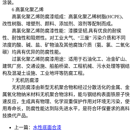
涂装。
6 高氯化聚乙烯
高氯化聚乙烯防腐漆组成：高氯化聚乙稀树脂(HCPE)、
改性树脂、增塑剂、颜料、添加剂、溶剂等配制而成。
高氯化聚乙烯防腐漆性能：漆膜坚韧,具有优良的耐侯
性、耐蚀性和阻燃性。对工业大气、“三废” 污染介质和不同
浓度的酸、碱、盐、矿物油及其他腐蚀介质（氨、氯、二氧化
碳）均具有优异的防腐性能。
过氯化聚乙烯防腐漆用途：适用于石油化工、冶金矿山、
建筑厂房、交通设施、船舶桥梁、工程机械、污水处理等钢结
构及混凝土设施、工业地坪等防腐工程。
7 无机防腐漆
无机防腐漆由新型无机聚合物和经过分散活化的金属、金
属氧化物纳米材料无机聚合物涂料，能与钢结构表面铁原子快
速反应，生成具有物理、化学双重保护作用对环境无污染，使
用寿命长，防腐性能达到际先进水平，是符合环保要求的高科
技换代产品。
上一篇：
水性底面合漆