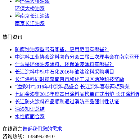
环保大桥油漆
南京长江油漆
热门资讯
防腐蚀油漆型号有哪些，应用范围有哪些？
中涂料工业协会涂料装备分会二届三次理事会在南京召开
什么是环保油漆涂料，环保油漆涂料有哪些？
长江涂料中标中石化2016年油漆涂料采购项目
长江涂料同时揽获南京市和化工园区两项科技奖励
“溢彩中”2016年中涂料品盛会 长江涂料喜获两项殊荣
七届金漆奖2015年度杰出涂料品榜单正式出炉 长江涂料
长江防火涂料产品顺利通过消防产品强制性认证
油漆知识总结
水性底面合漆
在线留言
告诉我们您的需求
咨询热线：
13849923910