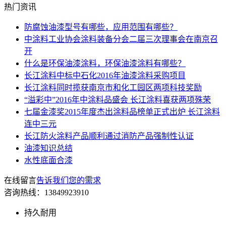
热门资讯
防腐蚀油漆型号有哪些，应用范围有哪些？
中涂料工业协会涂料装备分会二届三次理事会在南京召
开
什么是环保油漆涂料，环保油漆涂料有哪些？
长江涂料中标中石化2016年油漆涂料采购项目
长江涂料同时揽获南京市和化工园区两项科技奖励
“溢彩中”2016年中涂料品盛会 长江涂料喜获两项殊荣
七届金漆奖2015年度杰出涂料品榜单正式出炉 长江涂料
连中三元
长江防火涂料产品顺利通过消防产品强制性认证
油漆知识总结
水性底面合漆
在线留言
告诉我们您的需求
咨询热线：
13849923910
持久耐用